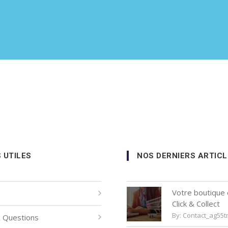
S UTILES
NOS DERNIERS ARTICL
Votre boutique 
Click & Collect
By:
Contact_ag55
x Questions