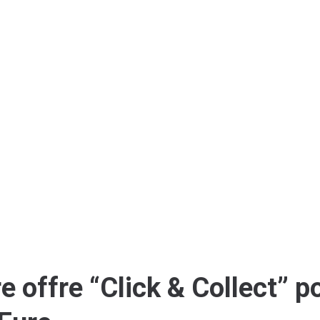
 un outil indispensable pour présenter
produits mais aussi pour communiquer,
prospects et clients.
e offre “Click & Collect” 