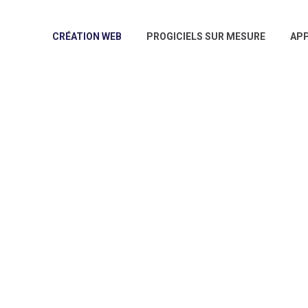
CRÉATION WEB
PROGICIELS SUR MESURE
APP
pour vous.
re étant au cœur de notre métier, nous
t, institutionnels, e-commerce ou
type de votre site, il se doit d’être