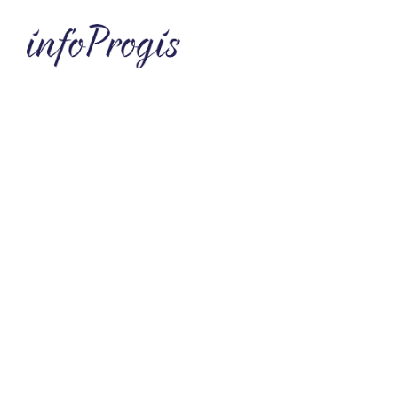
Une agence web faite 
La conception de sites web sur-mesu
réalisons tous types de sites interne
encore sites vitrines. Quel que soit le 